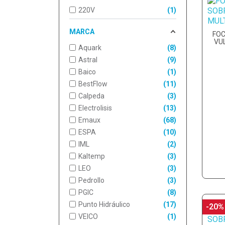
220V
1
MARCA
FOC
VU
Aquark
8
Astral
9
Baico
1
BestFlow
11
Calpeda
3
Electrolisis
13
Emaux
68
ESPA
10
IML
2
Kaltemp
3
LEO
3
Pedrollo
3
PGIC
8
Punto Hidráulico
17
-20%
VEICO
1