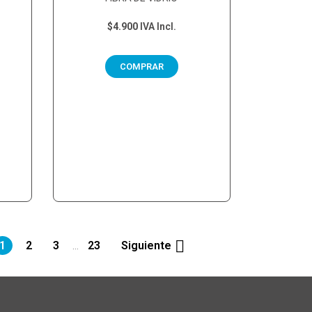
$4.900
IVA Incl.
COMPRAR

1
2
3
23
Siguiente
…