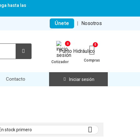
ega hasta las
Únete
|
Nosotros
0
Compras
Cotizador
Contacto
Iniciar sesión

En stock primero