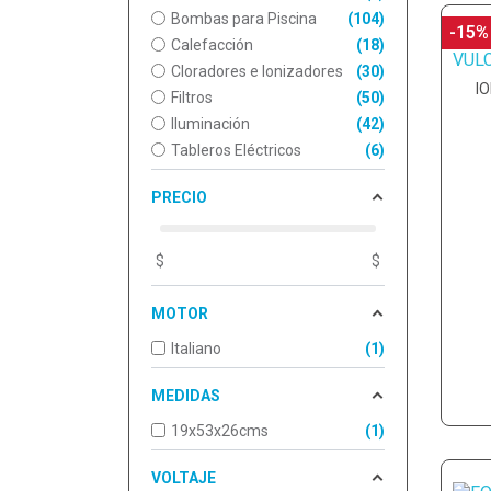
Bombas para Piscina
104
-15%
Calefacción
18
Cloradores e Ionizadores
30
I
Filtros
50
Iluminación
42
Tableros Eléctricos
6
PRECIO
$
$
MOTOR
Italiano
1
MEDIDAS
19x53x26cms
1
VOLTAJE