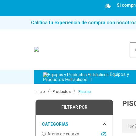
Si compra
Califica tu experiencia de compra con nosotro
Equipos y
Productos Hidráulicos
Inicio
Productos
Piscina
PIS
FILTRAR POR
CATEGORÍAS
Hay 
Arena de cuarzo
2