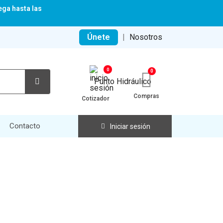
ega hasta las
Únete
|
Nosotros
0
Compras
Cotizador
Contacto
Iniciar sesión