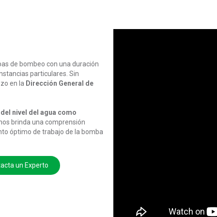
ebas de bombeo con una duración
nstancias particulares. Sin
ozo en la
Dirección General de
 del nivel del agua como
s nos brinda una comprensión
punto óptimo de trabajo de la bomba
acta un Experto