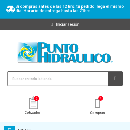
Si compras antes de las 12 hrs. tu pedido llega el mismo
día. Horario de entrega hasta las 21hrs.
Iniciar sesión
0
Cotizador
Compras