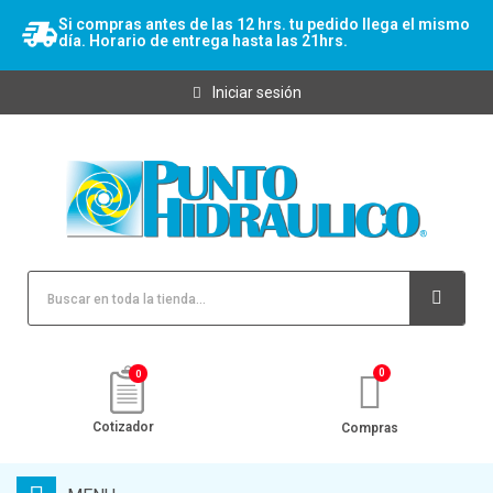
Si compras antes de las 12 hrs. tu pedido llega el mismo
día. Horario de entrega hasta las 21hrs.
Iniciar sesión
0
Cotizador
Compras