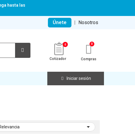
ega hasta las
Únete
|
Nosotros
0
Cotizador
Compras
Iniciar sesión

Relevancia