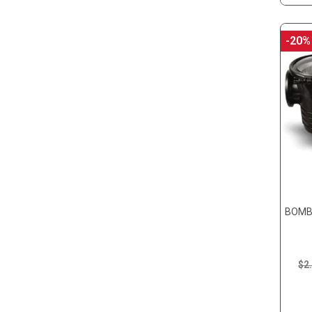
-20%
BOMB
$2