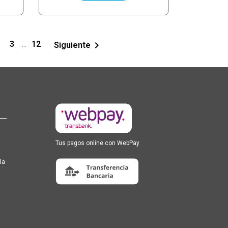
3
12

Siguiente
…
Tus pagos online con WebPay
ña