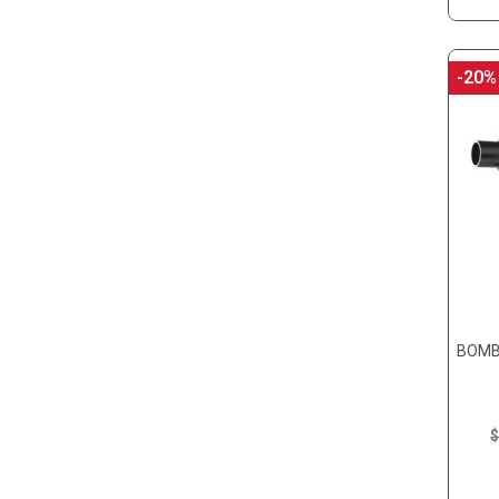
-20%
BOMB
$