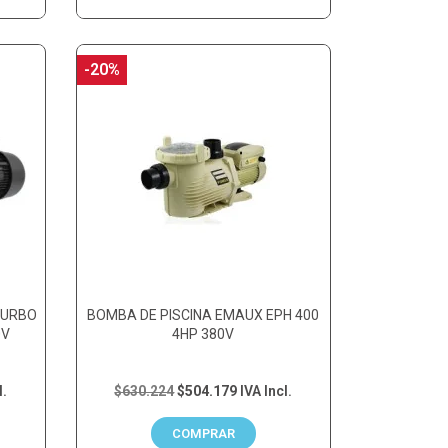
-20%
TURBO
BOMBA DE PISCINA EMAUX EPH 400
0V
4HP 380V
l.
$630.224
$504.179
IVA Incl.
COMPRAR