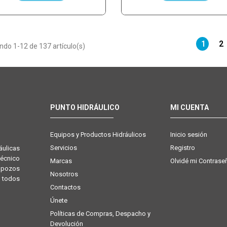
1
2
do 1-12 de 137 artículo(s)
PUNTO HIDRÁULICO
MI CUENTA
Equipos y Productos Hidráulicos
Inicio sesión
Servicios
Registro
ulicas
técnico
Marcas
Olvidé mi Contrase
e pozos
Nosotros
 todos
Contactos
Únete
Políticas de Compras, Despacho y
Devolución