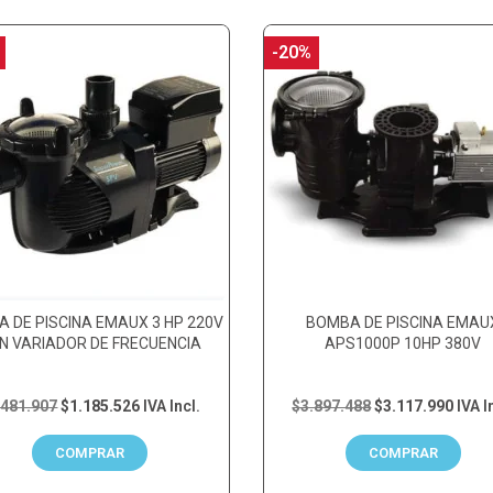
-20%
 DE PISCINA EMAUX 3 HP 220V
BOMBA DE PISCINA EMAU
N VARIADOR DE FRECUENCIA
APS1000P 10HP 380V
.481.907
$1.185.526
IVA Incl.
$3.897.488
$3.117.990
IVA I
COMPRAR
COMPRAR