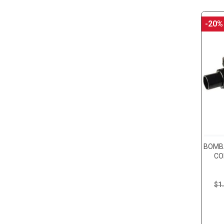
-20%
BOMBA
CO
$1