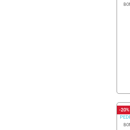
BO
-20%
BO