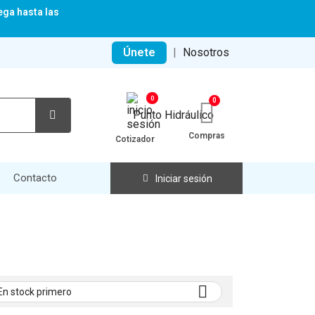
ega hasta las
Únete
|
Nosotros
0
Compras
Cotizador
Contacto
Iniciar sesión

En stock primero