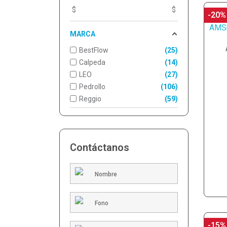
$
$
-20%
MARCA
BestFlow
25
Calpeda
14
LEO
27
Pedrollo
106
Reggio
59
Contáctanos
-15%