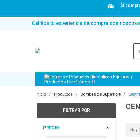
Si compra
Califica tu experiencia de compra con nosotro
Equipos y
Productos Hidráulicos
Inicio
Productos
Bombas de Superficie
Centrí
CEN
FILTRAR POR
PRECIO
Hay 