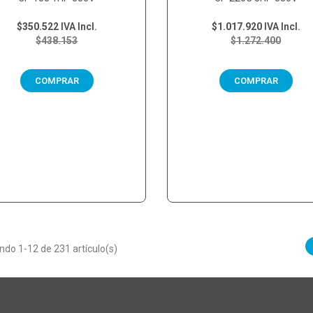
$350.522
IVA Incl.
$1.017.920
IVA Incl.
$438.153
$1.272.400
COMPRAR
COMPRAR
do 1-12 de 231 artículo(s)