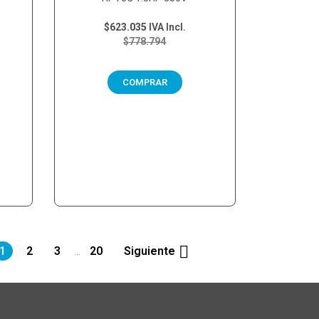
$623.035
IVA Incl.
$778.794
COMPRAR

1
2
3
20
Siguiente
…