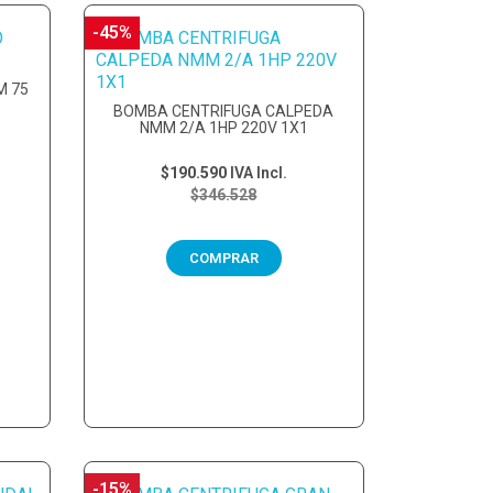
-45%
M 75
BOMBA CENTRIFUGA CALPEDA
NMM 2/A 1HP 220V 1X1
$190.590
IVA Incl.
$346.528
COMPRAR
-15%