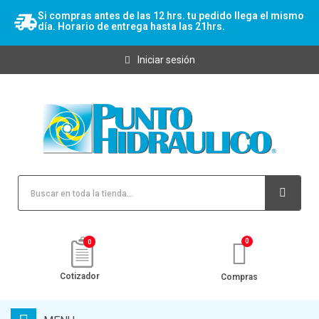
Si compras antes de las 12 hrs. tu pedido llega el mismo
día. Horario de entrega hasta las 21hrs.
Iniciar sesión
0
Cotizador
Compras