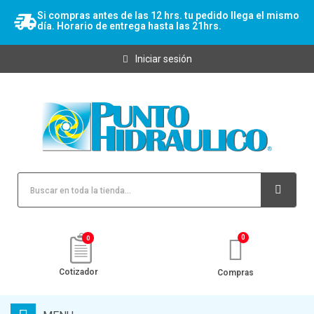
Si compras antes de las 12 hrs. tu pedido llega el mismo
día. Horario de entrega hasta las 21hrs.
Iniciar sesión
0
Cotizador
Compras