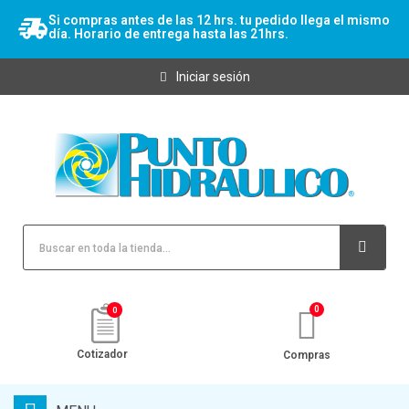
Si compras antes de las 12 hrs. tu pedido llega el mismo
día. Horario de entrega hasta las 21hrs.
Iniciar sesión
0
Cotizador
Compras