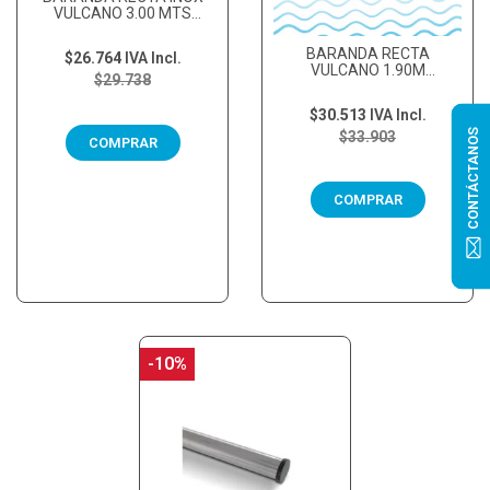
VULCANO 3.00 MTS
C/REGATONES (NO...
BARANDA RECTA
$26.764
IVA Incl.
VULCANO 1.90M
$29.738
C/REGATONES, SIN
SOPORTES
$30.513
IVA Incl.
CONTÁCTANOS
$33.903
COMPRAR
COMPRAR
-10%