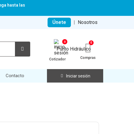
ega hasta las
Únete
|
Nosotros
0
Compras
Cotizador
Contacto
Iniciar sesión