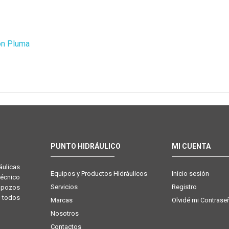
ón Pluma
PUNTO HIDRÁULICO
MI CUENTA
ulicas
Equipos y Productos Hidráulicos
Inicio sesión
técnico
Servicios
Registro
e pozos
 todos
Marcas
Olvidé mi Contrase
Nosotros
Contactos