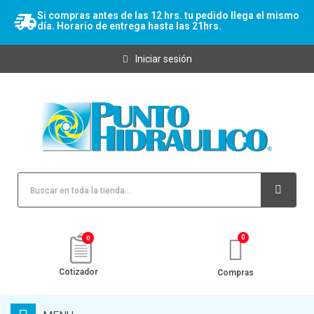
Si compras antes de las 12 hrs. tu pedido llega el mismo
día. Horario de entrega hasta las 21hrs.
Iniciar sesión
0
Cotizador
Compras