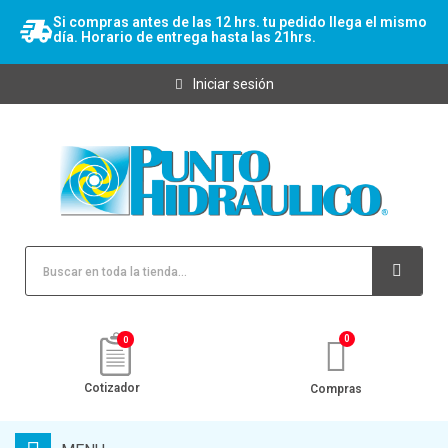
Si compras antes de las 12 hrs. tu pedido llega el mismo
día. Horario de entrega hasta las 21hrs.
Iniciar sesión
0
Cotizador
Compras