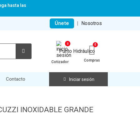
ega hasta las
Únete
|
Nosotros
0
Compras
Cotizador
Contacto
Iniciar sesión
UZZI INOXIDABLE GRANDE