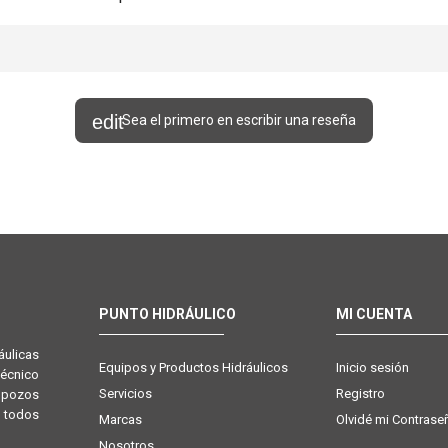
Sea el primero en escribir una reseña
PUNTO HIDRÁULICO
MI CUENTA
ulicas
Equipos y Productos Hidráulicos
Inicio sesión
técnico
Servicios
Registro
e pozos
 todos
Marcas
Olvidé mi Contrase
Nosotros