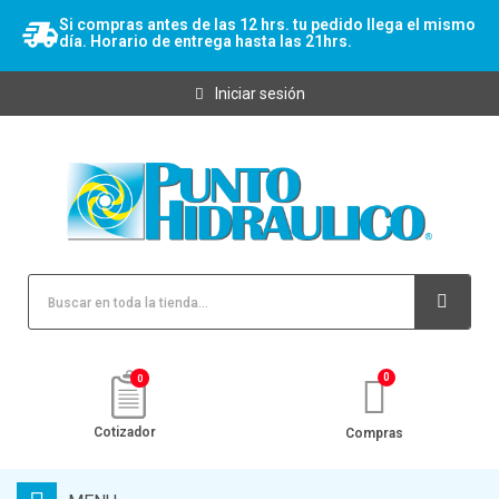
Si compras antes de las 12 hrs. tu pedido llega el mismo
día. Horario de entrega hasta las 21hrs.
Iniciar sesión
0
Cotizador
Compras