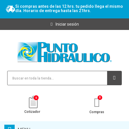
Si compras antes de las 12 hrs. tu pedido llega el mismo
día. Horario de entrega hasta las 21hrs.
Iniciar sesión
0
Cotizador
Compras