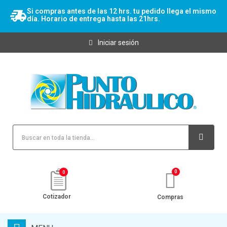
Si compras antes de las 12 hrs. tu pedido llega el mismo
día. Horario de entrega hasta las 21hrs.
Iniciar sesión
0
Cotizador
Compras