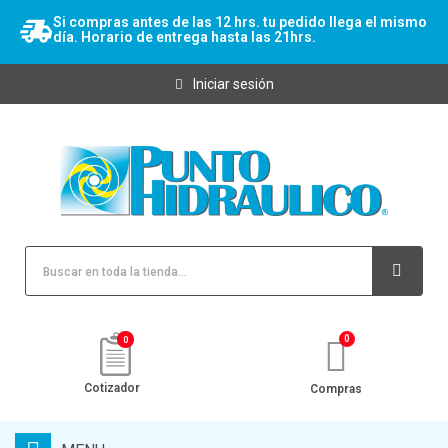
Si compras antes de las 12 hrs. tu pedido llega el mismo
día. Horario de entrega hasta las 21hrs.
Iniciar sesión
0
Cotizador
Compras