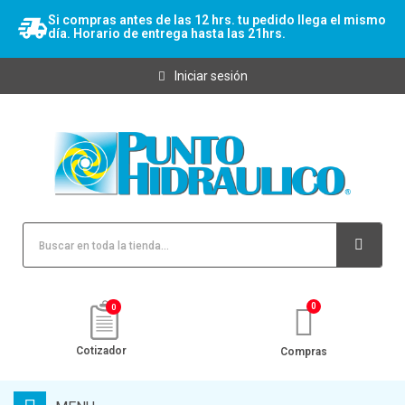
Si compras antes de las 12 hrs. tu pedido llega el mismo
día. Horario de entrega hasta las 21hrs.
Iniciar sesión
0
Cotizador
Compras