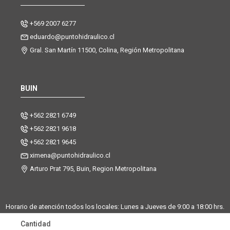
+569 2007 6277
eduardo@puntohidraulico.cl
Gral. San Martín 11500, Colina, Región Metropolitana
BUIN
+562 2821 6749
+562 2821 9618
+562 2821 9645
ximena@puntohidraulico.cl
Arturo Prat 795, Buin, Region Metropolitana
Horario de atención todos los locales: Lunes a Jueves de 9:00 a 18:00 hrs.
| Viernes de 9:00 a 17:30 hrs.
Cantidad
Desde octubre hasta febrero, trabajamos los sábados de 9:00 a 13:00