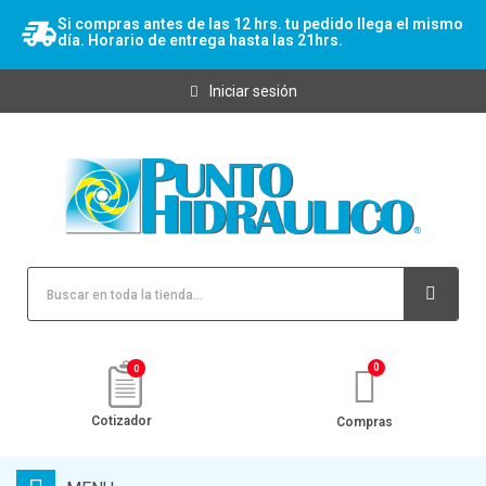
Si compras antes de las 12 hrs. tu pedido llega el mismo
día. Horario de entrega hasta las 21hrs.
Iniciar sesión
0
Cotizador
Compras