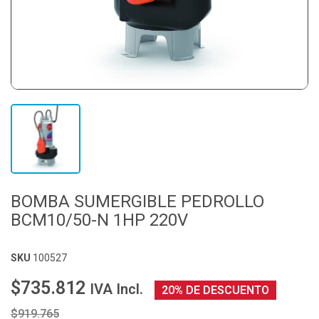
BOMBA SUMERGIBLE PEDROLLO
BCM10/50-N 1HP 220V
SKU
100527
$735.812
IVA Incl.
20% DE DESCUENTO
$919.765