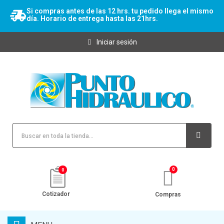
Si compras antes de las 12 hrs. tu pedido llega el mismo
día. Horario de entrega hasta las 21hrs.
Iniciar sesión
0
Cotizador
Compras