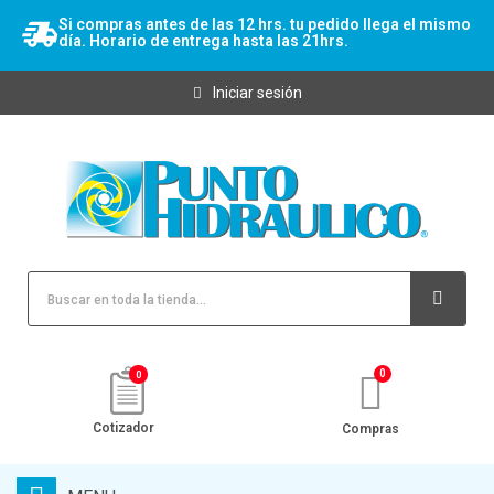
Si compras antes de las 12 hrs. tu pedido llega el mismo
día. Horario de entrega hasta las 21hrs.
Iniciar sesión
0
Cotizador
Compras