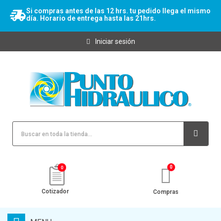
Si compras antes de las 12 hrs. tu pedido llega el mismo
día. Horario de entrega hasta las 21hrs.
Iniciar sesión
0
Cotizador
Compras