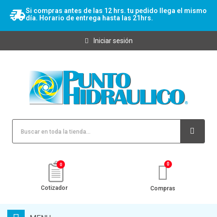
Si compras antes de las 12 hrs. tu pedido llega el mismo
día. Horario de entrega hasta las 21hrs.
Iniciar sesión
0
Cotizador
Compras