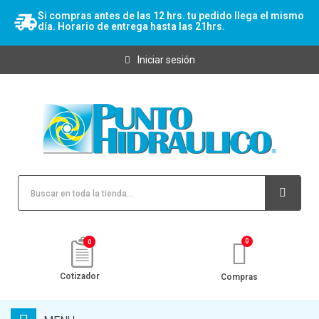
Si compras antes de las 12 hrs. tu pedido llega el mismo
día. Horario de entrega hasta las 21hrs.
Iniciar sesión
0
Cotizador
Compras