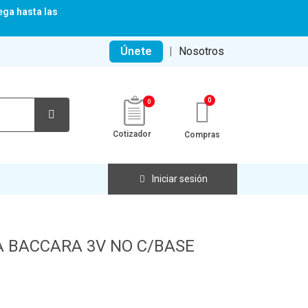
ega hasta las
Únete
|
Nosotros
0
Cotizador
Compras
Iniciar sesión
 BACCARA 3V NO C/BASE