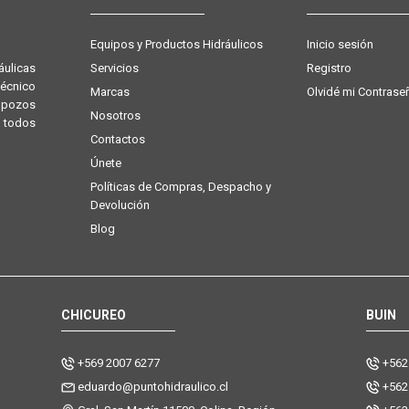
Equipos y Productos Hidráulicos
Inicio sesión
Servicios
Registro
ulicas
técnico
Marcas
Olvidé mi Contrase
e pozos
Nosotros
 todos
Contactos
Únete
Políticas de Compras, Despacho y
Devolución
Blog
CHICUREO
BUIN
+569 2007 6277
+562
eduardo@puntohidraulico.cl
+562