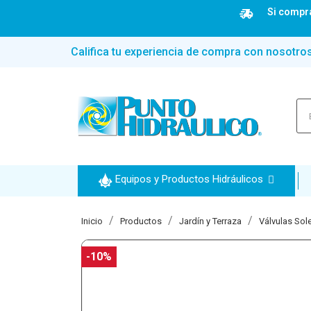
Si compra
Califica tu experiencia de compra con nosotro
Equipos y Productos Hidráulicos
Inicio
Productos
Jardín y Terraza
Válvulas Sol
-10%