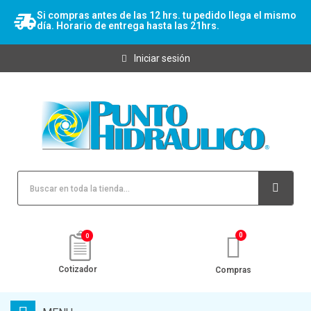
Si compras antes de las 12 hrs. tu pedido llega el mismo
día. Horario de entrega hasta las 21hrs.
Iniciar sesión
0
Cotizador
Compras