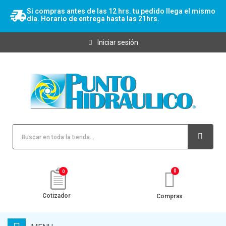
Si compras antes de las 12 hrs. tu pedido llega el mismo
día. Horario de entrega hasta las 21hrs.
Iniciar sesión
0
Cotizador
Compras