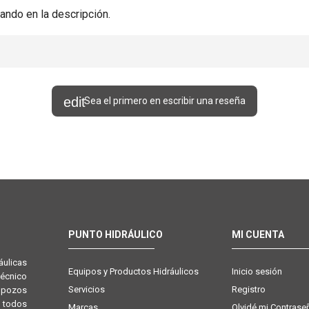
ando en la descripción.
Sea el primero en escribir una reseña
PUNTO HIDRÁULICO
MI CUENTA
ulicas
Equipos y Productos Hidráulicos
Inicio sesión
técnico
Servicios
Registro
e pozos
 todos
Marcas
Olvidé mi Contrase