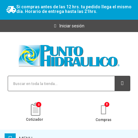
Si compras antes de las 12 hrs. tu pedido llega el mismo
día. Horario de entrega hasta las 21hrs.
Iniciar sesión
0
Cotizador
Compras