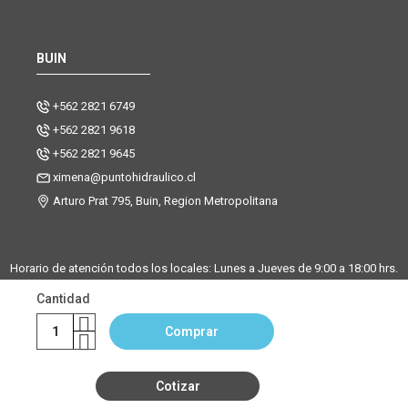
BUIN
+562 2821 6749
+562 2821 9618
+562 2821 9645
ximena@puntohidraulico.cl
Arturo Prat 795, Buin, Region Metropolitana
Horario de atención todos los locales: Lunes a Jueves de 9:00 a 18:00 hrs.
| Viernes de 9:00 a 17:30 hrs.
Cantidad
Desde octubre hasta febrero, trabajamos los sábados de 9:00 a 13:00
horas en la sucursal Buin. La sucursal de Santiago y Chicureo
Comprar
permanecerá cerrada los sábados.
Cotizar
©Copyright Punto Hidráulico 2026
|
Mapa del sitio
| Powered by
Enexum