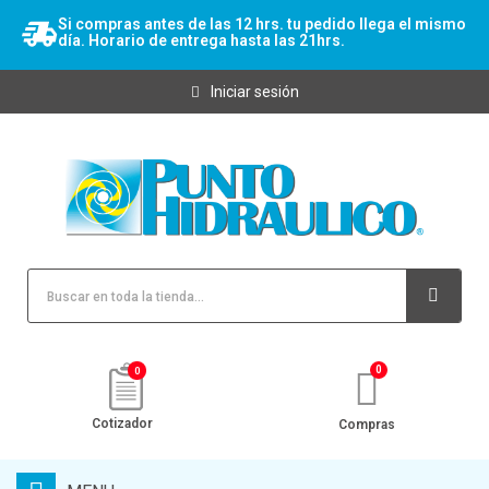
Si compras antes de las 12 hrs. tu pedido llega el mismo
día. Horario de entrega hasta las 21hrs.
Iniciar sesión
0
Cotizador
Compras