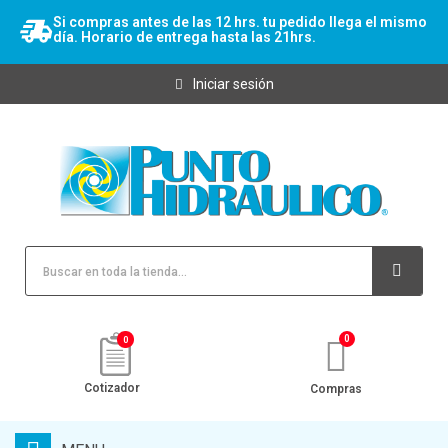
Si compras antes de las 12 hrs. tu pedido llega el mismo
día. Horario de entrega hasta las 21hrs.
Iniciar sesión
0
Cotizador
Compras