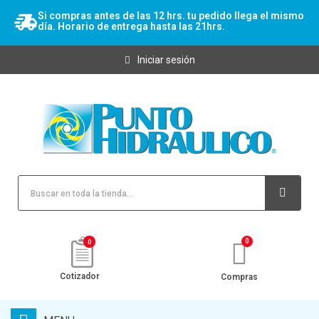
Si compras antes de las 12 hrs. tu pedido llega el mismo
día. Horario de entrega hasta las 21hrs.
Iniciar sesión
0
Cotizador
Compras