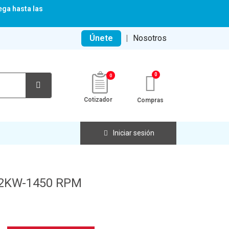
ega hasta las
Únete
|
Nosotros
0
Cotizador
Compras
Iniciar sesión
2,2KW-1450 RPM