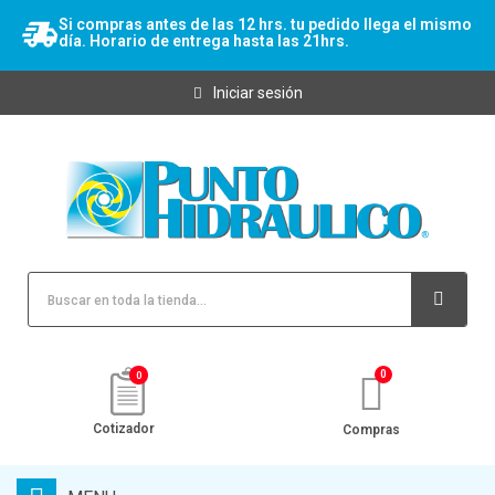
Si compras antes de las 12 hrs. tu pedido llega el mismo
día. Horario de entrega hasta las 21hrs.
Iniciar sesión
0
Cotizador
Compras