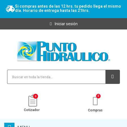
Si compras antes de las 12 hrs. tu pedido llega el mismo
día. Horario de entrega hasta las 21hrs.
Iniciar sesión
0
Cotizador
Compras