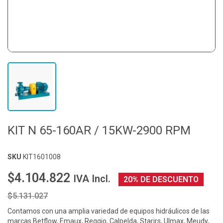
KIT N 65-160AR / 15KW-2900 RPM
SKU
KIT1601008
$4.104.822
IVA Incl.
20% DE DESCUENTO
$5.131.027
Contamos con una amplia variedad de equipos hidráulicos de las
marcas Betflow, Emaux, Reggio, Calpelda, Starirs, Ulmax, Meudy,