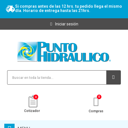
Si compras antes de las 12 hrs. tu pedido llega el mismo
día. Horario de entrega hasta las 21hrs.
Iniciar sesión
0
Cotizador
Compras