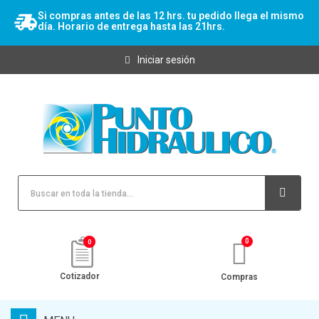
Si compras antes de las 12 hrs. tu pedido llega el mismo
día. Horario de entrega hasta las 21hrs.
Iniciar sesión
0
Cotizador
Compras