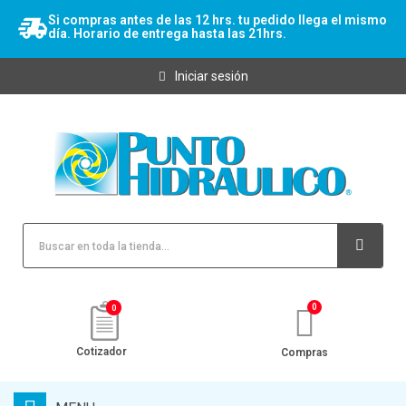
Si compras antes de las 12 hrs. tu pedido llega el mismo
día. Horario de entrega hasta las 21hrs.
Iniciar sesión
0
Cotizador
Compras