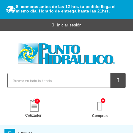
Si compras antes de las 12 hrs. tu pedido llega el
mismo día. Horario de entrega hasta las 21hrs.
Iniciar sesión
0
Cotizador
Compras