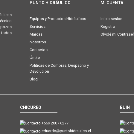
PUNTO HIDRÁULICO
MI CUENTA
ulicas
Equipos y Productos Hidráulicos
Inicio sesión
técnico
Servicios
Registro
e pozos
 todos
Marcas
Olvidé mi Contrase
Nosotros
Contactos
Únete
Políticas de Compras, Despacho y
Devolución
Blog
CHICUREO
BUIN
+569 2007 6277
eduardo@puntohidraulico.cl