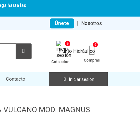
ega hasta las
Únete
|
Nosotros
0
Compras
Cotizador
Contacto
Iniciar sesión
A VULCANO MOD. MAGNUS