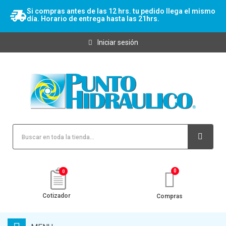
Si compras antes de las 12 hrs. tu pedido llega el mismo
día. Horario de entrega hasta las 21hrs.
Iniciar sesión
0
Cotizador
Compras