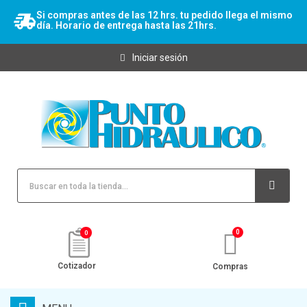
Si compras antes de las 12 hrs. tu pedido llega el mismo
día. Horario de entrega hasta las 21hrs.
Iniciar sesión
0
Cotizador
Compras