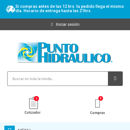
Si compras antes de las 12 hrs. tu pedido llega el mismo
día. Horario de entrega hasta las 21hrs.
Iniciar sesión
0
Cotizador
Compras