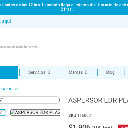
s antes de las 12 hrs. tu pedido llega el mismo día. Horario de entr
21hrs.
s aquí
Servicios
Marcas
Blog
 AZUL 1/2´´
ASPERSOR EDR PLA
SKU
116002
$1.906