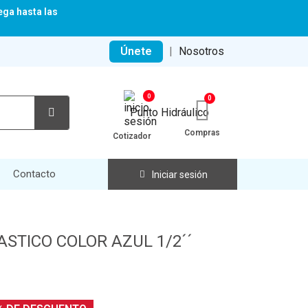
ega hasta las
Únete
|
Nosotros
0
Compras
Cotizador
Contacto
Iniciar sesión
STICO COLOR AZUL 1/2´´