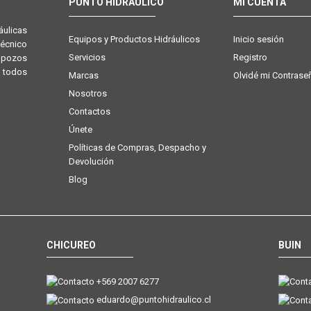
PUNTO HIDRÁULICO
MI CUENTA
ulicas
Equipos y Productos Hidráulicos
Inicio sesión
técnico
Servicios
Registro
e pozos
 todos
Marcas
Olvidé mi Contrase
Nosotros
Contactos
Únete
Políticas de Compras, Despacho y
Devolución
Blog
CHICUREO
BUIN
+569 2007 6277
eduardo@puntohidraulico.cl