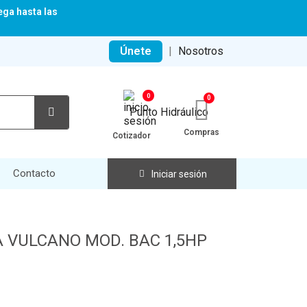
ega hasta las
Únete
|
Nosotros
0
Compras
Cotizador
Contacto
Iniciar sesión
A VULCANO MOD. BAC 1,5HP