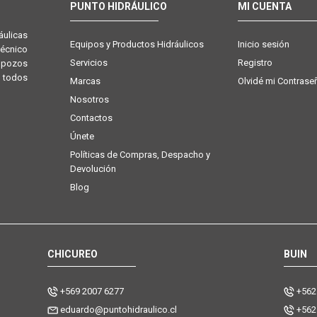
PUNTO HIDRÁULICO
MI CUENTA
ulicas
Equipos y Productos Hidráulicos
Inicio sesión
técnico
Servicios
Registro
e pozos
 todos
Marcas
Olvidé mi Contrase
Nosotros
Contactos
Únete
Políticas de Compras, Despacho y
Devolución
Blog
CHICUREO
BUIN
+569 2007 6277
+562
eduardo@puntohidraulico.cl
+562