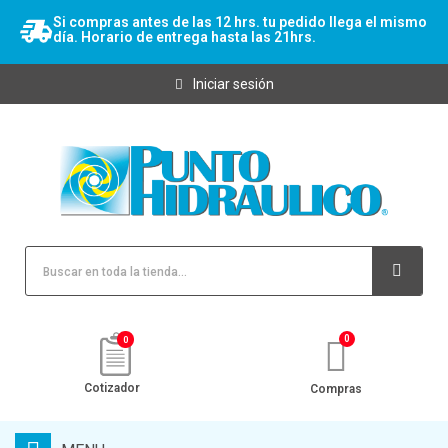
Si compras antes de las 12 hrs. tu pedido llega el mismo
día. Horario de entrega hasta las 21hrs.
Iniciar sesión
0
Cotizador
Compras