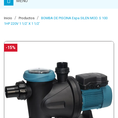
MENU
Inicio
Productos
BOMBA DE PISCINA Espa SILEN MOD. S 100
1HP 220V 1 1/2' X 1 1/2'
-15%