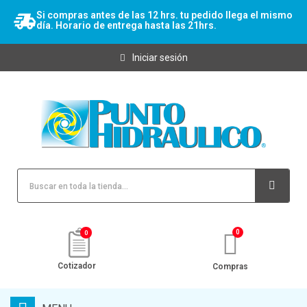
Si compras antes de las 12 hrs. tu pedido llega el mismo
día. Horario de entrega hasta las 21hrs.
Iniciar sesión
0
Cotizador
Compras