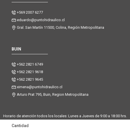
+569 2007 6277
eduardo@puntohidraulico.cl
Gral. San Martín 11500, Colina, Región Metropolitana
BUIN
+562 2821 6749
+562 2821 9618
+562 2821 9645
ximena@puntohidraulico.cl
Arturo Prat 795, Buin, Region Metropolitana
Horario de atención todos los locales: Lunes a Jueves de 9:00 a 18:00 hrs.
| Viernes de 9:00 a 17:30 hrs.
Cantidad
Desde octubre hasta febrero, trabajamos los sábados de 9:00 a 13:00