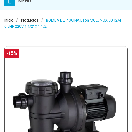
MENU
Inicio
Productos
BOMBA DE PISCINA Espa MOD. NOX 50 12M,
0.5HP 220V 1 1/2' X 1 1/2'
-15%