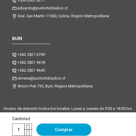
+569 2007 6277
eduardo@puntohidraulico.cl
Gral. San Martín 11500, Colina, Región Metropolitana
BUIN
+562 2821 6749
+562 2821 9618
+562 2821 9645
ximena@puntohidraulico.cl
Arturo Prat 795, Buin, Region Metropolitana
Horario de atención todos los locales: Lunes a Jueves de 9:00 a 18:00 hrs.
| Viernes de 9:00 a 17:30 hrs.
Cantidad
Desde octubre hasta febrero, trabajamos los sábados de 9:00 a 13:00
horas en la sucursal Buin. La sucursal de Santiago y Chicureo
Comprar
permanecerá cerrada los sábados.