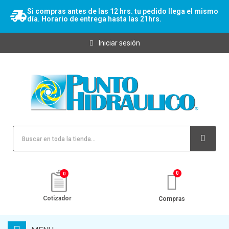
Si compras antes de las 12 hrs. tu pedido llega el mismo
día. Horario de entrega hasta las 21hrs.
Iniciar sesión
0
Cotizador
Compras