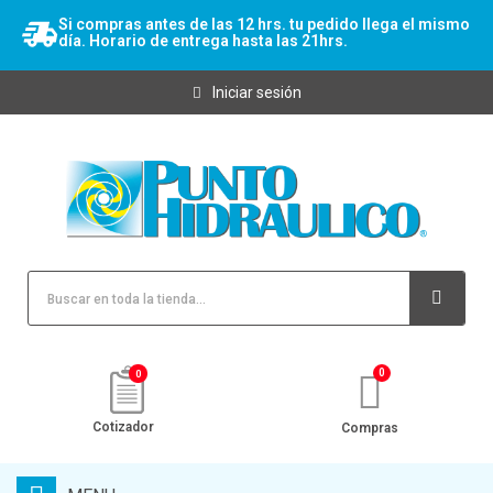
Si compras antes de las 12 hrs. tu pedido llega el mismo
día. Horario de entrega hasta las 21hrs.
Iniciar sesión
0
Cotizador
Compras