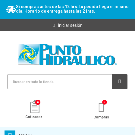
Si compras antes de las 12 hrs. tu pedido llega el mismo
día. Horario de entrega hasta las 21hrs.
Iniciar sesión
0
Cotizador
Compras